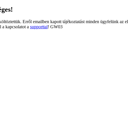
éges!
tköltöztettük. Erről emailben kapott tájékoztatást minden ügyfelünk az e
l a kapcsolatot a
supporttal
! GW03